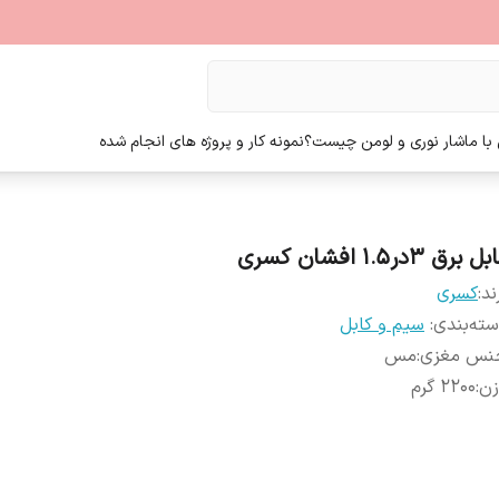
ا ما
شار نوری و لومن چیست؟
نمونه کار و پروژه های انجام شده
ل برق 3در1.5 افشان کسری
ند:
کسری
ته‌بندی
:
سیم و کابل
نس مغزی
:
مس
زن
:
2200 گرم