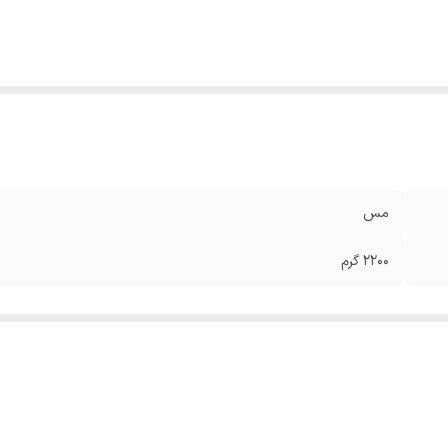
مس
2200 گرم