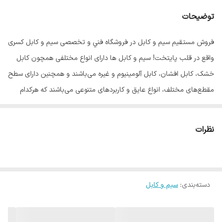
توضیحات
فروش مستقيم سيم و كابل در فروشگاه فني و تخصصی سيم و كابل کسری
واقع در قلب پايتخت! سیم و کابل ها دارای انواع مختلفی همچون کابل
خشک، کابل افشان، کابل آلومینیوم و غیره می‌باشند و همچنین دارای سطح
مقطع‌های مختلف، انواع عایق و کاربردهای متنوعی می‌باشند که هرکدام
می‌توانند در شرایط خاصی مورد استفاده قرار گیرند؛ گروه تجهیزات برق
کسری مفتخر است در كنار ارائه خدمات فني و مهندسي، كليه محصولات
نظرات
سيم و كابل را به صورت مستقیم و بی واسطه عرضه نموده و رسالت خود را
در توسعه فرهنگ استفاده از کالای مرغوب و استاندارد به انجام رساند.
دسته‌بندی
:
سیم و کابل