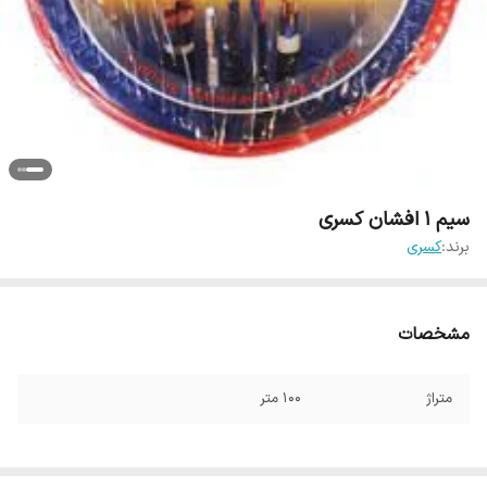
سیم 1 افشان کسری
برند:
کسری
مشخصات
متراژ
100 متر