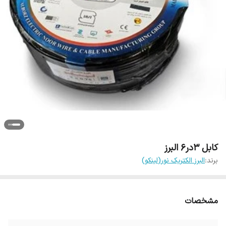
کابل 3در6 البرز
برند:
البرز الکتریک نور(لینکو)
مشخصات