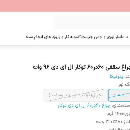
ا ما
شار نوری و لومن چیست؟
نمونه کار و پروژه های انجام شده
 سقفی 60در60 توکار ال ای دی 96 وات
ند:
اپتونیکا
گ نور
سفید
نچرال(ترکیب نور زرد وسفید)
ته‌بندی
:
چراغ 60در60 ال ای دی توکار
زن
:
1400 گرم
تاژ
:
180تا220 ولت