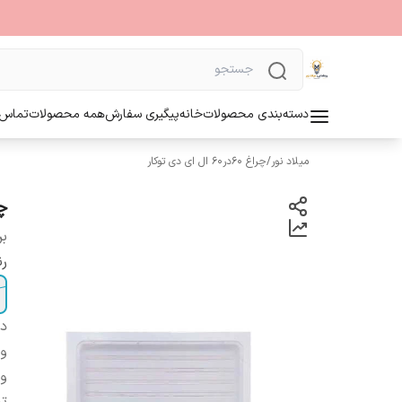
دسته‌بندی محصولات
خانه
پیگیری سفارش
همه محصولات
تماس ب
میلاد نور
/
چراغ 60در60 ال ای دی توکار
چراغ
بر
رن
دس
و
ول