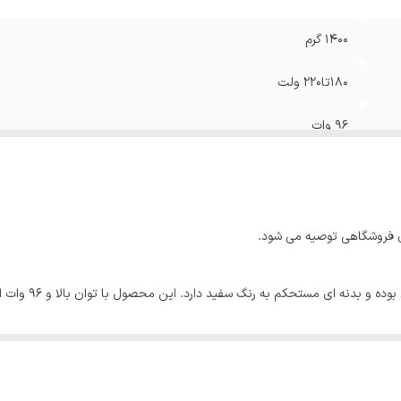
1400 گرم
180تا220 ولت
96 وات
50و60 هرتز
600x600 میلی‌متر
ای فروشگاهی توصیه می شود.
30000 ساعت
به شکل چهارگوش
9000 لومن
60x60x3 سانتی‌متر
لی پنل های 60 در 60 اغلب از پرکاربردترین پنل ها می باشند. کیفیت ساخت، بازده نوری بالا، تکنولو
 و نور یکنواختی ارائه می کند. علاوه بر این در ساخت و تولید این گونه از تجه