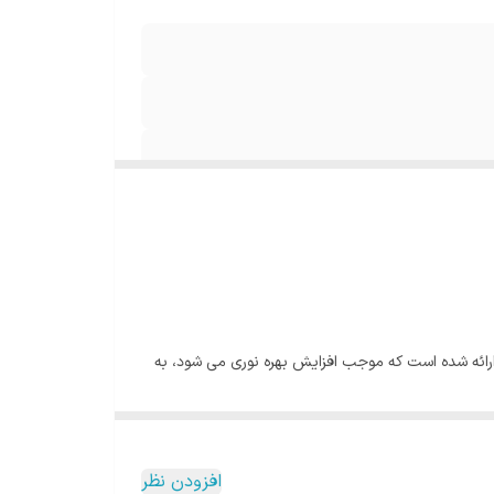
 و مربعی بوده و بدنه ای مستحکم به رنگ سفید دارد. این محصول با توان بالا و 96 وات ارائه شده است که موجب افزایش بهره نوری می شود، به
همین دلیل پنل SMD مودی برای محیط های وسیع یک گزینه بسیار مناسب به شمار می آید. این پنل 60 در 60 با فرکانس 50 هرتز، ولتاژ 220 ولت و بهره نوری 9000 لومن در دسترس خریداران قرار
ژی کم مصرف، دوام بالا و قیمت مقرون به صرفه از نقاط قوت این محصول
یزات، از هیچ گونه ماده مضری استفاده نشده است به
افزودن نظر