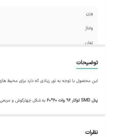
وزن
ولتاژ
توان
فرکانس
توضیحات
قطر برش سقف
این محصول با توجه به نور زیادی که دارد برای محیط ه
طول عمر
پنل SMD توکار 96 وات 60*60
میزان روشنایی
ابعاد
گرفته است. به طور ک
می باشد. این پنل اس ام دی، مصرف انرژی بسیار کمی داشته
نظرات