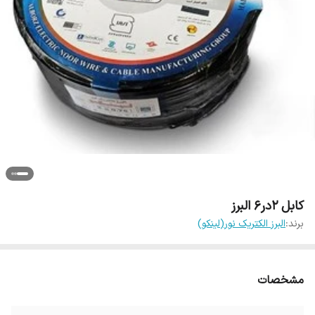
کابل 2در6 البرز
برند:
البرز الکتریک نور(لینکو)
مشخصات