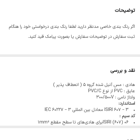
توضیحات
اگر رنگ بندی خاصی مدنظر دارید لطفا رنگ بندی درخواستی خود را هنگام
ثبت سفارش در توضیحات سفارش یا بصورت پیامک قید کنید.
نقد و بررسی
هادی : مس آنیل شده گروه 5 ( انعطاف پذیر )
عایق : PVC از نوع PVC/C
ولتاژ نامی : 300/500V
استاندارد:
• ISIRI 607 – 3 معادل بین المللی IEC 60227 – 3
کد سیم :
• ISIRI (607) 06برای هادی‌های تا سطح مقطع 1mm²
• IEC 60227 06 (H05V – K)
• ISIRI (607) 02 برای هادی‌های با سطح مقطع بیشتر از 1mm²