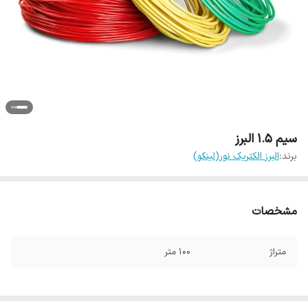
سیم 1.5 البرز
برند:
البرز الکتریک نور(لینکو)
مشخصات
متراژ
100 متر