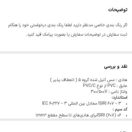
توضیحات
اگر رنگ بندی خاصی مدنظر دارید لطفا رنگ بندی درخواستی خود را هنگام
ثبت سفارش در توضیحات سفارش یا بصورت پیامک قید کنید.
نقد و بررسی
هادی : مس آنیل شده گروه 5 ( انعطاف پذیر )
عایق : PVC از نوع PVC/C
ولتاژ نامی : 300/500V
استاندارد:
• ISIRI 607 – 3 معادل بین المللی IEC 60227 – 3
کد سیم :
• ISIRI (607) 06برای هادی‌های تا سطح مقطع 1mm²
• IEC 60227 06 (H05V – K)
• ISIRI (607) 02 برای هادی‌های با سطح مقطع بیشتر از 1mm²