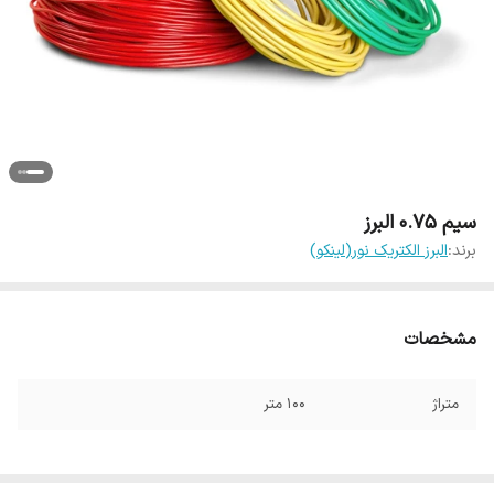
سیم 0.75 البرز
برند:
البرز الکتریک نور(لینکو)
مشخصات
متراژ
100 متر