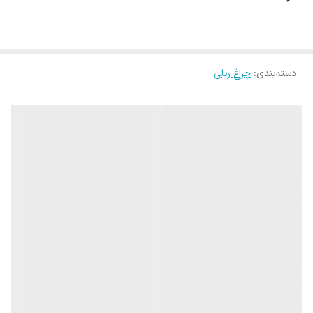
گویند، در صورتی که این اصطلاح غلط و چراغ ریلی صحیح است. چراغ ریلی
توکار مورد استفاده قرار نمی گیرد. این تجهیزات روکار نصب می شوند. این
محصول دارای 40 وات توان مصرفی می باشد
دسته‌بندی
:
چراغ ریلی