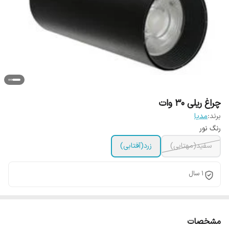
چراغ ریلی 30 وات
برند:
مدیا
رنگ نور
سفید(مهتابی)
زرد(آفتابی)
1 سال
مشخصات