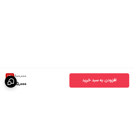
13
%
800,000
افزودن به سبد خرید
695,000