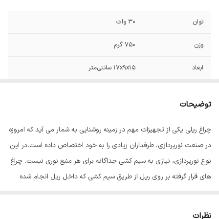
توان
30 وات
وزن
750 گرم
ابعاد
۱۷x۹x۱۵ سانتی‌متر
رنگ بدنه
مشکی
توضیحات
چراغ ریلی یکی از تجهیزات مهم در زمینه روشنایی به شمار می آید که امروزه
در صنعت نورپردازی، طرفداران زیادی را به خود اختصاص داده است.در این
نوع نورپردازی، نیازی به سیم کشی جداگانه برای هر منبع نوری نیست. چراغ
های قرار گرفته بر روی ریل از طریق سیم کشی که داخل ریل انجام شده
است، به جریان برق متصل می شوند. زاویه تابش نور چراغ ریلی قابل
تنظیم است. برخی از افراد به اشتباه به این تجهیزات لامپ ریلی سقفی می
نظرات