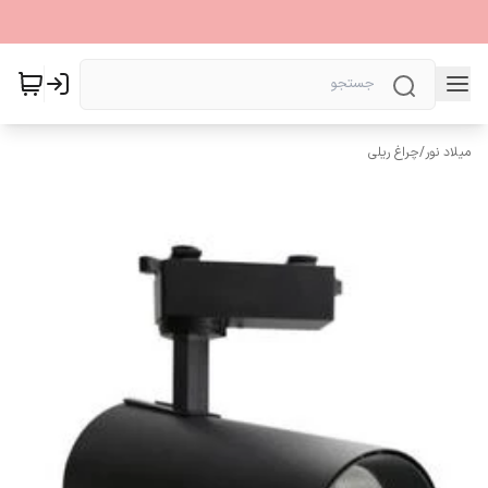
میلاد نور
/
چراغ ریلی