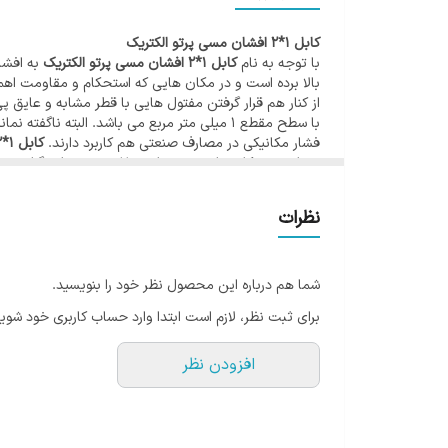
– اشتغال زایی در منطقه و ارتقاء منابع انسانی
کابل 1*2 افشان مسی پرتو الکتریک
– صادرات به کشورهای همجوار و شرکت در پروژه های بین ا
با توجه به نام
کابل 1*2 افشان مسی پرتو الکتریک
به افشا
شرکت صنایع سیم و کابل پرتو با توجه به اهمیت نقش محو
بالا برده است و در مکان هایی که استحکام و مقاومت اهم
به دستگاه های پیشرفته و ابزاردقیق و با پیاده سازی سیس
با سطح مقطع 1 میلی متر مربع می باشد. البته
فشار مکانیکی در مصارف صنعتی هم کاربرد دارند.
کابل 1*2 افشان مسی پرتو الکتریک
خدمت صنایع مادر و عمرانی کشور می باشد.
های خشک و نمناک که انعطاف پذیری بالایی مورد نیاز است
مشخصات
کابل 1*2
افشان
مسی پرتو الکتریک
نظرات
💥سایز کابل : ۱×۲
💥نوع کابل : افشان
💥جنس کابل : مس
💥حداکثر جریان مجاز در ۱۰۰ متر : ۱۰ آمپر
شما هم درباره این محصول نظر خود را بنویسید.
💥متراژ : کلاف
برای ثبت نظر، لازم است ابتدا وارد حساب کاربری خود شوید
💥رنگ : مشکی
💥عایق : پی وی سی (p.v.c )
💥وزن کلاف ۱۰۰ متری : ۶/۲۰۰ کیلو گرم
افزودن نظر
💥کاربرد : انتقال جریان ضعیف و در لوازم برقی خانگی کاربر