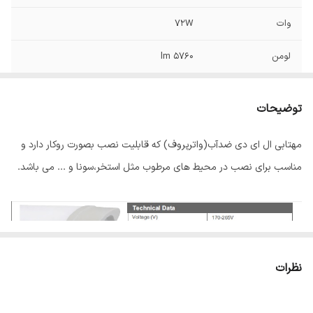
وات
72W
لومن
5760 lm
طول
124 سانتی متر
توضیحات
عرض
11 سانتی متر
مهتابی ال ای دی ضدآب(واترپروف) که قابلیت نصب بصورت روکار دارد و
65
ip
مناسب برای نصب در محیط های مرطوب مثل استخر،سونا و ... می باشد.
نظرات