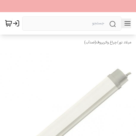
میلاد نور
/
چراغ واترپروف(ضدآب)