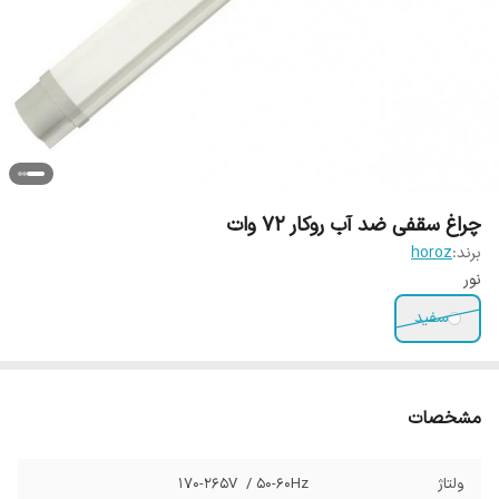
چراغ سقفی ضد آب روکار 72 وات
برند:
horoz
نور
سفید
مشخصات
ولتاژ
170-265V / 50-60Hz