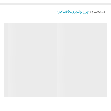
دسته‌بندی
:
چراغ واترپروف(ضدآب)