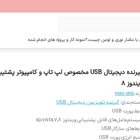
ا ما
شار نوری و لومن چیست؟
نمونه کار و پروژه های انجام شده
گیرنده دیجیتال USB مخصوص لپ تاپ و کامپیوتر پشتی
ندوز 8
ند:
mini-dvb
ته‌بندی
:
گیرنده تلویزیون دیجیتال USB
بط
:
پورت USB
ستم‌عامل‌های قابل پشتیبانی
:
ویندوز xp,vista,7,8
بط‌های سازگار
:
USB
بع انرژی
:
پورت USB