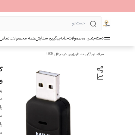
دسته‌بندی محصولات
خانه
پیگیری سفارش
همه محصولات
تماس ب
میلاد نور
/
گیرنده تلویزیون دیجیتال USB
وی
بر
دس
را
سی
را
من