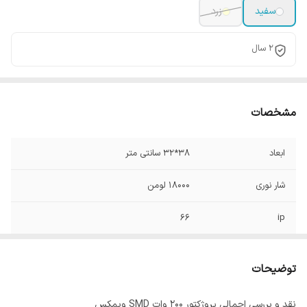
سفید
زرد
2 سال
مشخصات
ابعاد
38*32 سانتی متر
شار نوری
18000 لومن
66
ip
توان
200 وات
توضیحات
نقد و بررسی اجمالی پروژکتور ۲۰۰ وات SMD ویمکس