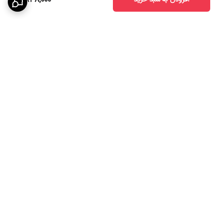
3,838,000
برگشت به بالا
ارسال ویژه
تخفیف ویژه درصورت خرید
عمده