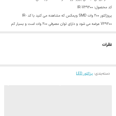
کد محصول: IR-V29200
پروژکتور ۲۰۰ وات SMD ویمکس که مشاهده می کنید با کد IR-
V29200 عرضه می شود و دارای توان مصرفی ۲۰۰ وات است و بسیار کم
مصرف محسوب می شود .
محصولات ویمکس
بالاترین تنوع را در
زمینه
لوازم روشنایی ال ای دی
در ایران دارد. این پروژکتور دارای قدرت
نظرات
نوردهی بسیار بالا و مصرف فوق العاده کم است. این پروژکتور پس از
گذشت زمان و استفاده دچار اُفت نوری نمی شود. پروژکتور ۲۰۰ وات SMD
ویمکس از عمر بسیار طولانی بهره می برد و قابلیت نصب بسیار آسانی دارد
دسته‌بندی
:
پرژکتور LED
. میزان نوردهی این محصول ۲۴۰۰۰ لومن اندازه گیری شده است. می توان
پروژکتورهای ویمکس را جایگزین مناسبی برای
لامپ های خیاری و
مدادی
پرمصرف قدیمی قرار داد.
طول عمر این پروژکتور ۲۵۰۰۰ ساعت بوده و زاویه نوردهی آن ۹۰ درجه
است. امروزه بیشترین توجه مصرف کنندگان خانگی و صنعتی به نوردهی و