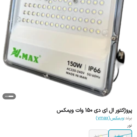
پروژکتور ال ای دی 150 وات ویمکس
برند:
ویمکس(vmax)
نور
سفید
زرد