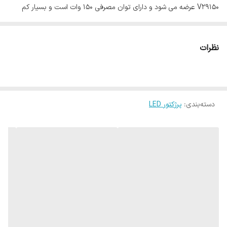
V29150 عرضه می شود و دارای توان مصرفی ۱۵۰ وات است و بسیار کم
مصرف محسوب می شود .
محصولات ویمکس
بالاترین تنوع را در
زمینه
لوازم روشنایی ال ای دی
در ایران دارد. این پروژکتور دارای قدرت
نظرات
نوردهی بسیار بالا و مصرف فوق العاده کم است. این پروژکتور پس از
گذشت زمان و استفاده دچار اُفت نوری نمی شود. پروژکتور ۱۵۰ وات SMD
ویمکس از عمر بسیار طولانی بهره می برد و قابلیت نصب بسیار آسانی دارد
دسته‌بندی
:
پرژکتور LED
. میزان نوردهی این محصول ۱۳۵۰۰ لومن اندازه گیری شده است. می توان
پروژکتورهای ویمکس را جایگزین مناسبی برای
لامپ های خیاری و
مدادی
پرمصرف قدیمی قرار داد.
طول عمر این پروژکتور ۲۵۰۰۰ ساعت بوده و زاویه نوردهی آن ۹۰ درجه
است. امروزه بیشترین توجه مصرف کنندگان خانگی و صنعتی به نوردهی و
عمر بالای محصول و مصرف پایین آن است. این پروژکتور مقاومت بالایی
در برابر گرما، سرما، گرد و غبار، برف و باران و ضربه دارد. علاوه بر این