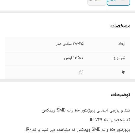
مشخصات
ابعاد
25*28 سانتی متر
شار نوری
13500 لومن
66
ip
توان
150 وات
توضیحات
نقد و بررسی اجمالی پروژکتور ۱۵۰ وات SMD ویمکس
کد محصول: IR-V29150
پروژکتور ۱۵۰ وات SMD ویمکس که مشاهده می کنید با کد IR-