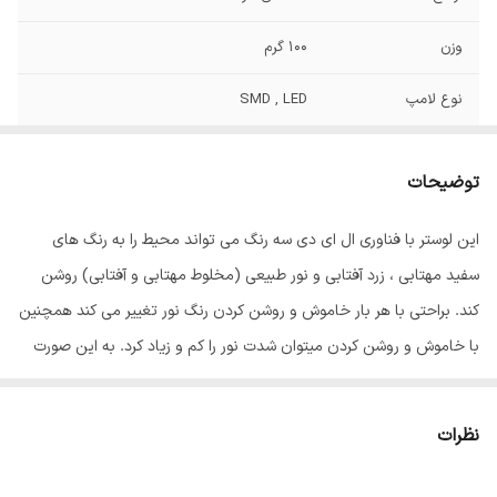
وزن
100 گرم
نوع لامپ
SMD , LED
تعداد سرپیچ
1 عدد
لامپ/LED
توضیحات
میزان نوردهی
9400 لومن
این لوستر با فناوری ال ای دی سه رنگ می تواند محیط را به رنگ های
سفید مهتابی ، زرد آفتابی و نور طبیعی (مخلوط مهتابی و آفتابی) روشن
جنس بدنه
استیل و پلاستیک
کند. براحتی با هر بار خاموش و روشن کردن رنگ نور تغییر می کند همچنین
ابعاد 98 وات
50x50x5 سانتی‌متر
با خاموش و روشن کردن میتوان شدت نور را کم و زیاد کرد. به این صورت
که نور سفید 1400 لومن، نور آفتابی 1400 لومن و نورطبیعی 2800 لومن نور
ابعاد72 وات
50x50x5 سانتی‌متر
تولید می کند و برای اتاق و سالن های متوسط تا ابعاد 18 متری مناسب
نظرات
ابعاد36 وات
30x30x5 سانتی‌متر
است. این لوستر نیازی به لامپ اضافه ندارد. لامپ‌های ال ای دی به مراتب
از لامپ‌های کم‌مصرف و رشته‌ای مصرف کمتری دارند و به همان میزان نور