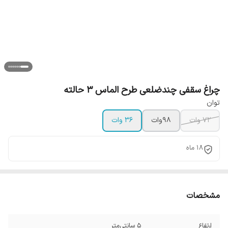
چراغ سقفی چندضلعی طرح الماس 3 حالته
توان
72 وات
98وات
36 وات
18 ماه
مشخصات
ارتفاع
5 سانتی‌متر