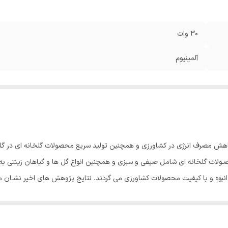
30 وات
آلمینیوم
 استفاده از چراغ های LEDرا به منظور کاهش مصرف انرژی در کشاورزی و همچنین تولید سریع محصولات گ
ولات گلخانه ای شامل صیفی و سبزی و همچنین انواع گل ها و گیاهان زینتی به س
 منجر به زودرسی و تولید انبوه و با کیفیت محصولات کشاورزی می گردند. نتایج پژوهش های ا
نورهای LEDدر بیشـتر موارد از گیاهان مشــابه رشد یافته در شرای
موجب تقویت و تحریک رشد و 