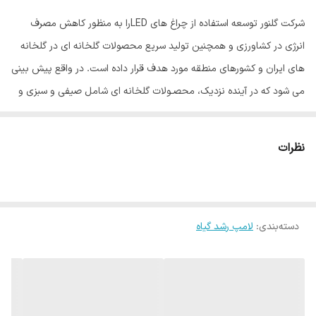
شرکت گلنور توسعه استفاده از چراغ های LEDرا به منظور کاهش مصرف
انرژی در کشاورزی و همچنین تولید سریع محصولات گلخانه ای در گلخانه
های ایران و کشورهای منطقه مورد هدف قرار داده است. در واقع پیش بینی
می شود که در آینده نزدیک، محصـولات گلخانه ای شامل صیفی و سبزی و
همچنین انواع گل ها و گیاهان زینتی به سرعت و با کمترین هزینه به بازار
عرضه شـود و علت آن هم این اسـت که چراغ های LED منجر به زودرسی و
نظرات
تولید انبوه و با کیفیت محصولات کشاورزی می گردند. نتایج پژوهش های
اخیر نشـان می دهد که تولید و کیفیت محصـولات گیاهی تحت نورهای
LEDدر بیشـتر موارد از گیاهان مشــابه رشد یافته در شرایط مزرعه و گلخانه
دسته‌بندی
:
لامپ رشد گیاه
های سنتی و بدون نور LEDهم بیشـتر و بهتر بوده است. همچنین تســریع
و افزایش میزان گلدهی و کیفیت گل در گل های متعددی مشاهده می
گردد. - در سبزیجات و محصولات گلخانه استفاده از نور LED موجب افزایش
بار دهی گیاه و بهبود کیفیت محصول میگردد. - در گیاهان تزیینی استفاده