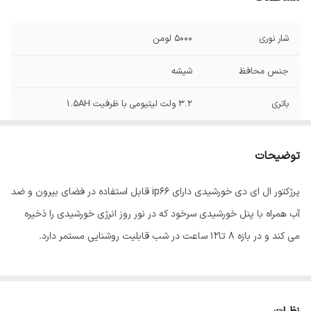
شار نوری
5000 لومن
جنس محافظ
شیشه
باتری
3.2 ولت لیتیومی با ظرفیت 1.5AH
پنل خورشیدی
دراری پنل خورشیدی مجزا
توضیحات
توان
50 وات
پرژکتور ال ای دی خورشیدی دارای ip66 قابل استفاده در فضای بیرون و ضد
اتصالات
سیمی
آب همراه با پنل خورشیدی سرخود که در نور روز انرژی خورشیدی را ذخیره
می کند و در بازه 8 تا12 ساعت در شب قابلیت روشنایی مستمر دارد.