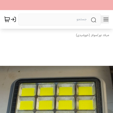
میلاد نور
/
سولار (خورشیدی)