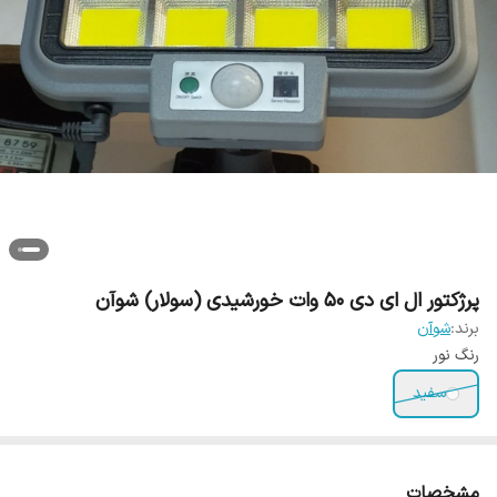
پرژکتور ال ای دی 50 وات خورشیدی (سولار) شوآن
برند:
شوآن
رنگ نور
سفید
مشخصات