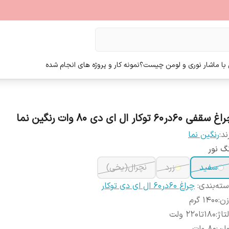
ا ما
شار نوری و لومن چیست؟
نمونه کار و پروژه های انجام شده
 سقفی 60در60 توکار ال ای دی 80 وات رنگین نما
ند:
رنگین نما
گ نور
سفید
زرد
نچرال(یخی)
ته‌بندی
:
چراغ 60در60 ال ای دی توکار
زن
:
1400 گرم
تاژ
:
180تا220 ولت