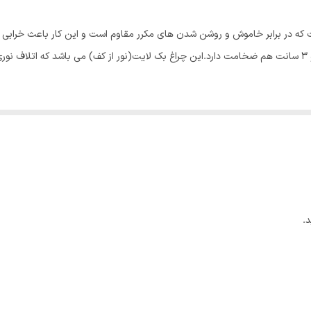
600x600 میلی‌متر
از انواع چراغ های پنلی است که در برابر خاموش و روشن شدن های مکرر مقاوم است و این کا
30000 ساعت
را منتظر نمی گذارد. ابعاد این چراغ 60×60 سانتیمتر است و 3 سانت هم ضخامت دارد.این چراغ بک لایت(نور از کف)
5500 لومن
 عمر بیشتری نسبت به ترانس های کوچک دارد.
60x60x3 سانتی‌متر
.