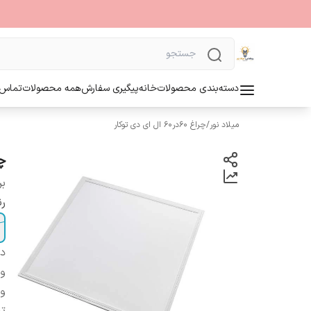
دسته‌بندی محصولات
خانه
پیگیری سفارش
همه محصولات
تماس ب
میلاد نور
/
چراغ 60در60 ال ای دی توکار
چراغ
بر
رن
دس
و
ول