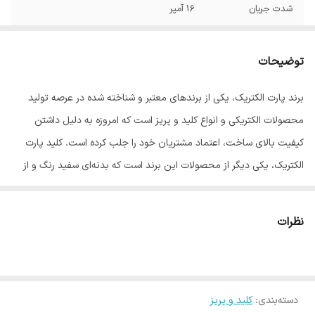
شدت جریان
16 آمپر
جنس ترمینال
سرامیک
توضیحات
جنس
پلی کربنات
برند پارت الکتریک، یکی از برندهای معتبر و شناخته شده در عرصه تولید
ابعاد
5.7x6.7x5.3 سانتی‌متر
محصولات الکتریکی و انواع کلید و پریز است که امروزه به دلیل داشتن
کیفیت بالای ساخت، اعتماد مشتریان خود را جلب کرده است. کلید پارت
الکتریک، یکی دیگر از محصولات این برند است که بدنه‌ای سفید رنگ و از
جنس پلی‌کربنات دارد. شما می‌توانید از این کلید در محیط‌های مختلف
اداری، تجاری، مسکونی و عمومی استفاده کنید. از دیگر ویژگی‌های کلید و
نظرات
پریزهای پارت الکتریک، داشتن درجه حفاظت مناسب است که باعث
مقاومت آن در برابر عوامل محیطی می‌شود.
دسته‌بندی
:
کلید و پریز