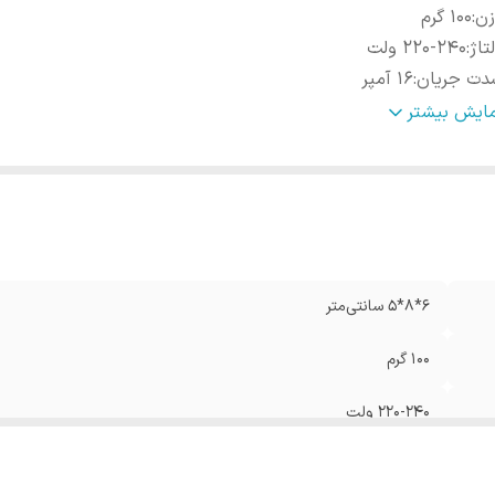
زن
:
100 گرم
تاژ
:
220-240 ولت
دت جریان
:
16 آمپر
نس
:
پلاستیک
مایش بیشتر
نگ
:
طوسی فیلی
6*8*5 سانتی‌متر
100 گرم
220-240 ولت
16 آمپر