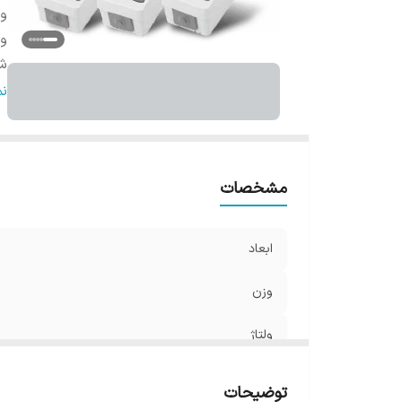
و
ول
ش
ج
ن
ر
مشخصات
ابعاد
وزن
ولتاژ
شدت جریان
توضیحات