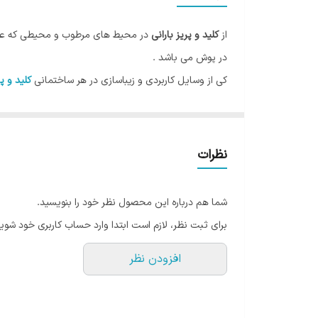
جنس
از
کلید و پریز بارانی
در محیط های مرطوب و محیطی که علاو
رنگ
در پوش می باشد .
کی از وسایل کاربردی و زیباسازی در هر ساختمانی
کلید و پر
اجزای کوچک اما تاثیرگذار آن کلید و پریز میباشد
در گذشته کلید ها و پریز تنوع کمی داشتند، اما امروزه ما
کنیم
نظرات
مفید آن با توجه به میزان استفاده ۵ تا ۱۰ سال است
شما هم درباره این محصول نظر خود را بنویسید.
امروزه
کلید و پریز
نیز به نوعی اکسسوری دکوراسیون داخلی
برای ثبت نظر، لازم است ابتدا وارد حساب کاربری خود شوید
نخستین موردی که در انتخاب کلید و پریز اهمیت دارد، استا
افزودن نظر
نسل جدید
کلید و پریزها
علاوه بر طراحی ظاهری متفاوت و 
تنوع رنگی ، طرح های جدید، اشکال نوین، متریال مرغوب و
کلید و پریزهای هوشمند با حس گرمای دست، فرمان قطع و