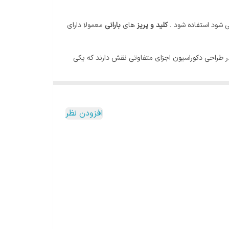
 شود استفاده شود .
کلید و پریز
های
بارانی
معمولا دارای
ر طراحی دکوراسیون اجزای متفاوتی نقش دارند که یکی
م نوع مناسب با طراحی دکوراسیون مورد نظرمان را انتخاب
افزودن نظر
جنس بدنه آن ها از باکالیت است و به صورت یک عایق الکتریکی عمل میکند. ابعاد آم ۸ در ۸ سانتیمتر مربع است. وزن آن ۵۵ تا ۷۵ گرم است. حداکثر جریان الکتریکی قابل تحمل ۲۵ آمپر است.عمر
امت انسان ها دارد.