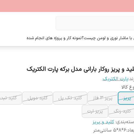
ا ما
شار نوری و لومن چیست؟
نمونه کار و پروژه های انجام شده
ید و پریز روکار بارانی مدل برکه پارت الکتریک
ند:
پارت الکتریک
ع کالا
پریز
پریز 3 فاز
کلید تک پل
کلید دوپل
کلید تبد
کلید زنگ
پریز ارت
ته‌بندی
:
کلید و پریز
عاد
:
6*8*5 سانتی‌متر