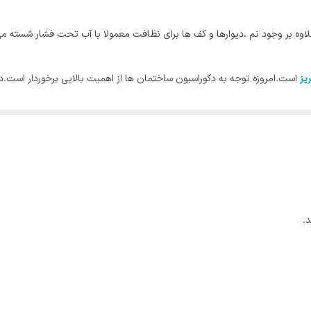
پلاستیک
ه بر وجود نم ،دیوارها و کف ها برای نظافت معمولا با آب تحت فشار شسته می
طوسی فیلی
یز
است.امروزه توجه به دکوراسیون ساختمان ها از اهمیت بالایی برخوردار است.د
 شاهد تنوع بسیار خوبی در طراحی کلید ها و پریز ها هستیم که به راحتی می توانی
 به حساب می آیند.
.
ندارد و سطح بالای ایمنی آن ها می باشد؛ چرا که این ابزار ارتباط مستقیمی با سل
جذاب، قابلیت هوشمندسازی و کاربرد ریموتی را دارا هستند .
… از مزایای کلید و پریزهای نسل جدید می باشند.
 وصل مدارشان صادر می گردد؛ به همین راحتی و زیبایی.