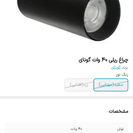
چراغ ریلی 40 وات گونای
برند:
گونای
رنگ نور
سفید(مهتابی)
زرد(آفتابی)
مشخصات
توان
40 وات