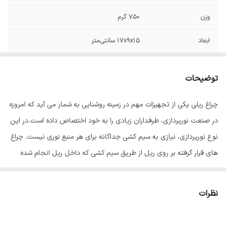
وزن
750 گرم
ابعاد
۱۷x۹x۱۵ سانتی‌متر
رنگ بدنه
مشکی
توضیحات
چراغ ریلی یکی از تجهیزات مهم در زمینه روشنایی به شمار می آید که امروزه
در صنعت نورپردازی، طرفداران زیادی را به خود اختصاص داده است.در این
نوع نورپردازی، نیازی به سیم کشی جداگانه برای هر منبع نوری نیست. چراغ
های قرار گرفته بر روی ریل از طریق سیم کشی که داخل ریل انجام شده
است، به جریان برق متصل می شوند. زاویه تابش نور چراغ ریلی قابل
تنظیم است. برخی از افراد به اشتباه به این تجهیزات لامپ ریلی سقفی می
نظرات
گویند، در صورتی که این اصطلاح غلط و چراغ ریلی صحیح است. چراغ ریلی
توکار مورد استفاده قرار نمی گیرد. این تجهیزات روکار نصب می شوند. این