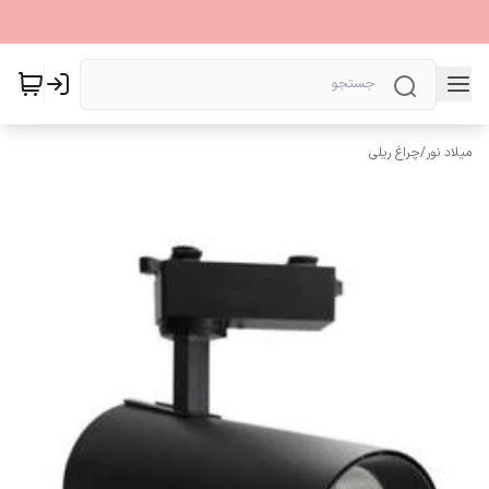
میلاد نور
/
چراغ ریلی