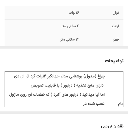
توان
16 وات
ارتفاع
4 سانتی متر
قطر
12 سانتی متر
توضیحات
چراغ (مدول) روشنایی مدل جهانگیر 16وات گرد ال ای دی
دارای منبع تغذیه ( درایور ) با قابلیت تعویض
اما آیا میدانید ( درایور های آنبرد ) که قطعات آن روی ماژول
نام
نصب شده در
محصول
صورت
سوختن باید ماژول هم تعویض گردد . در اینصورت
زمان اصلاح چراغ
نقد و بررسی