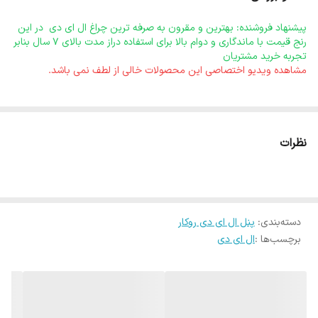
وه
زینه
های ایاب وذهاب که به مصرف کننده تحمیل میشود
پیشنهاد فروشنده: بهترین و مقرون به صرفه ترین چراغ ال ای دی در این
چه مبلغی است؟
رنج قیمت با ماندگاری و دوام بالا برای استفاده دراز مدت بالای 7 سال بنابر
جنس بدنه
آلومینیومی
تجربه خرید مشتریان
مشاهده ویدیو اختصاصی این محصولات خالی از لطف نمی باشد.
رنگ بدنه
رنگ پودری الکترواستاتیک سفید
دیفیوزر
طلق PS ضد ضربه و ضد خش و مقاوم در برابر UV
منبع نور
SMD BACK LIGHT
نظرات
بازده نوری
100 لومن بر و ات
شار نوری
1600 لومن =
نور خروجی
زاویه
160
دسته‌بندی
:
پنل ال ای دی روکار
تابش نور
برچسب‌ها :
ال ای دی
ضریب
CRI>80
نمود رنگ
ابعاد
Q120*H40 میلیمتر