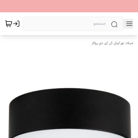
میلاد نور
/
پنل ال ای دی روکار