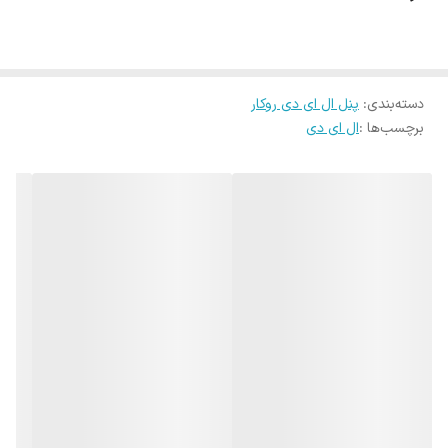
محصول
صورت
سوختن باید ماژول هم تعویض گردد . در اینصورت
زمان اصلاح چراغ
وه
زینه
های ایاب وذهاب که به مصرف کننده تحمیل میشود
دسته‌بندی
:
پنل ال ای دی روکار
چه مبلغی است؟
برچسب‌ها :
ال ای دی
جنس بدنه
آلومینیومی
رنگ بدنه
رنگ پودری الکترواستاتیک سفید
دیفیوزر
طلق PS ضد ضربه و ضد خش و مقاوم در برابر UV
منبع نور
SMD BACK LIGHT
بازده نوری
100 لومن بر و ات
شار نوری
3200 لومن =
نور خروجی
زاویه
160
تابش نور
ضریب
CRI>80