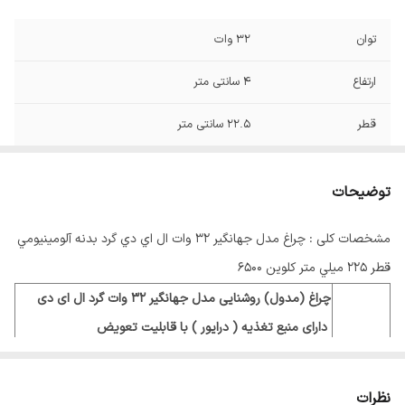
توان
32 وات
ارتفاع
4 سانتی متر
قطر
22.5 سانتی متر
توضیحات
مشخصات کلی : چراغ مدل جهانگير 32 وات ال اي دي گرد بدنه آلومينيومي
قطر 225 ميلي متر کلوين 6500
چراغ (مدول) روشنایی مدل جهانگیر 32 وات گرد ال ای دی
دارای منبع تغذیه ( درایور ) با قابلیت تعویض
اما آیا میدانید ( درایور های آنبرد ) که قطعات آن روی ماژول
نام
نصب شده در
نظرات