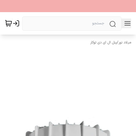
میلاد نور
/
پنل ال ای دی توکار