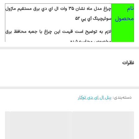
نام
چراغ مدل ماه نشان 35 وات ال اي دي برق مستقيم ماژول
محصول
سوئيچينگ آي پي 52
لازم به توضیح است قیمت این چراغ با جعبه محافظ برق
مخصوص محاسبه شده
در صورت عدم نیاز مصرف کننده به جعبه
محافظ
قیمت فوق
نظرات
200.000 ریال
کاهش پیدا می نماید.
جنس
آلومینیومی- مصرف آلومینیوم 485 گرم
دسته‌بندی
:
پنل ال ای دی توکار
بدنه
آیا میدانید تفاوت بدنه آلومینیومی نسبت به بدنه
پلاستیک
چه مقدار در طول عمر چراغ ( smd ) ها
و ثابت
بودن کیفیت نور