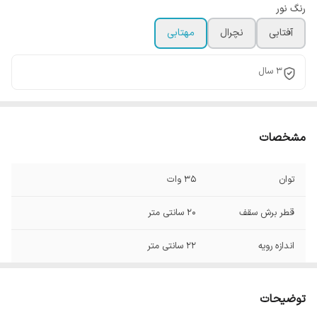
رنگ نور
آفتابی
نچرال
مهتابی
3 سال
مشخصات
توان
35 وات
قطر برش سقف
20 سانتی متر
اندازه رویه
22 سانتی متر
52
ip
توضیحات