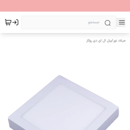
میلاد نور
/
پنل ال ای دی روکار