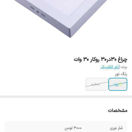
چراغ 30در30 روکار 30 وات
برند:
آرام الکتریک
رنگ نور
زرد
سفید
مشخصات
شار نوری
3000 لومن