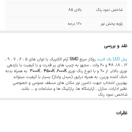
شاخص نمود رنگ
بالای 85
زاویه پخش نور
120 درجه
توان
30 وات
نقد و بررسی
ارتفاع
4سانتی متر
پنل LED بک لایت
روکار مربع
SMD
آرام الکتریک با توان های 5 ، 6 ، 7 ، 9 ،
12 ، 18، 48 و 60 وات ، مجهز به چیپ های پر قدرت و با کیفیت با بازدهی
ابعاد
30*30 سانتی متر
نوری بالاتر از 90 و با تنوع رنگ نوری
6000K
،
4500K
،
3000K
به همراه بدنه
خنک کننده وزین، به همراه درایور (مبدل ولتاژ) بسیار با کیفیت میتواند
بهترین انتخاب جهت تامین نور مکان های مسقف عمومی و خصوصی
نظیر ادارات، منازل ، آرایشگاه ها، پارکینگ ها و مشاعات و … باشد.
شاخص نمود رنگ
میزان شاخص نمود رنگ
(CRI)
چراغ های
SMD
آرام الکتریک بیشتر از 85
میباشد به این معنی که رنگ کالایی که نور چراغ SMD آرام الکتریک به آن
می تابد تا 85 درصد مشابه رنگ همان کالا در روشنایی طبیعی روز در اثر
نظرات
تابش نور خورشید می باشد. شاخص بالای نمود رنگ این امکان را برای فرد
فراهم می کنند. که در تمامی ساعات شبانه روز رنگ واقعی و طبیعی اشیا و
کالاها را مشاهده نماید.