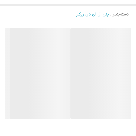
دسته‌بندی
:
پنل ال ای دی روکار
درایور چراغ های بک لایت
SMD
آرام الکتریک، مجهز به
IC
بوده و با به کار