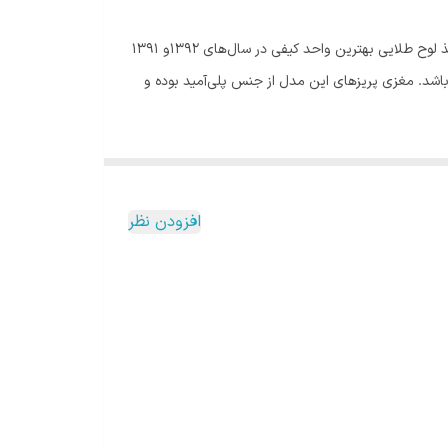
پارت الکتریک در زمره‌ی با کیفیت‌ترین برندهای ایرانی در زمینه تولید رابط و سیار و محافظ برق است. دریافت گواهی کیفیت از اروپا (ce) اخذ لوح طلایی بهترین واحد کیفی در سال‌های 1392و 1391
ن خاموش چراغ‌دار می‌باشد. مغزی پریزهای این مدل از جنس پلی‌آمید بوده و
افزودن نظر