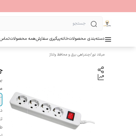
دسته‌بندی محصولات
خانه
پیگیری سفارش
همه محصولات
تماس ب
میلاد نور
/
چندراهی برق و محافظ ولتاژ
چ
بر
مت
دس
تع
ط