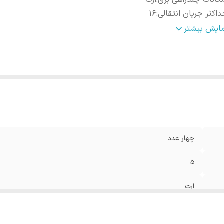
کانات چندراهی برق
:
ارت
اکثر جریان انتقالی
:
16
اکثر توان قابل پشتیبانی
:
4000
مایش بیشتر
نگ
:
سفید
چهار عدد
5
ارت
16