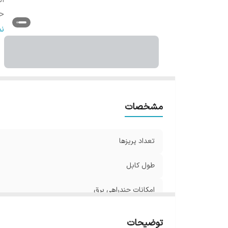
ام
حد
حد
ن
ر
مشخصات
تعداد پریزها
طول کابل
امکانات چندراهی برق
حداکثر جریان انتقالی
توضیحات