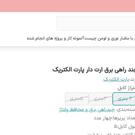
ا ما
شار نوری و لومن چیست؟
نمونه کار و پروژه های انجام شده
ند راهی برق ارت دار پارت الکتریک
ند:
پارت الکتریک
راژ کابل
2 متری
3متری
5متری
ته‌بندی
:
چندراهی برق و محافظ ولتاژ
داد پریزها
:
چهار عدد
ول کابل
:
5