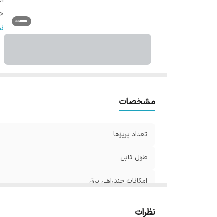
ام
حد
حد
ن
ر
مشخصات
تعداد پریزها
طول کابل
امکانات چندراهی برق
حداکثر جریان انتقالی
نظرات