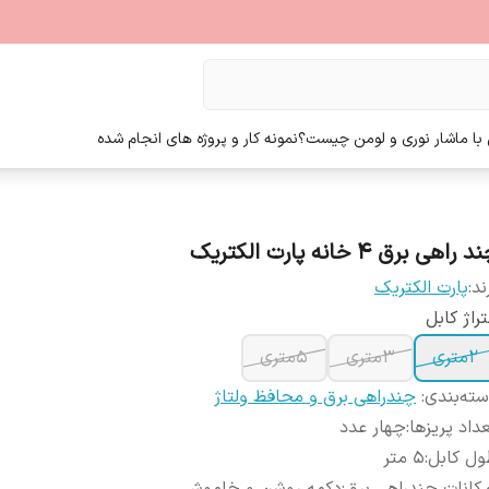
ا ما
شار نوری و لومن چیست؟
نمونه کار و پروژه های انجام شده
 راهی برق 4 خانه پارت الکتریک
ند:
پارت الکتریک
راژ کابل
2متری
3متری
5متری
ته‌بندی
:
چندراهی برق و محافظ ولتاژ
داد پریزها
:
چهار عدد
ول کابل
:
5 متر