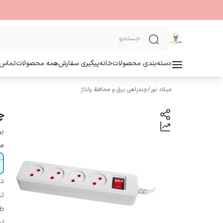
دسته‌بندی محصولات
خانه
پیگیری سفارش
همه محصولات
تماس ب
میلاد نور
/
چندراهی برق و محافظ ولتاژ
چند
بر
مت
دس
تع
ط