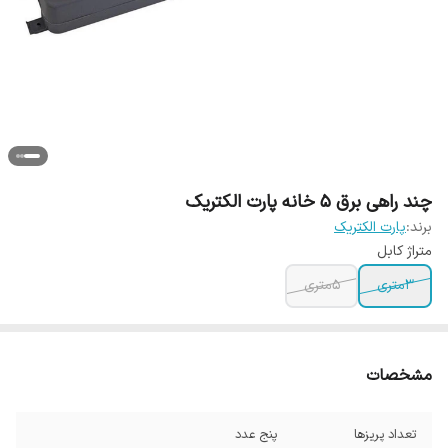
چند راهی برق 5 خانه پارت الکتریک
برند:
پارت الکتریک
متراژ کابل
3متری
5متری
مشخصات
تعداد پریزها
پنج عدد