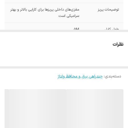
توضیحات پریز
مغزی‌های داخلی پریزها برای کارایی بالاتر و بهتر
سرامیکی است
طول کابل
5M
محفظه
محافظ داخلی
نظرات
ویژگی‌های مقاومتی
مقاوم در برابر گرد و غبار
امکانات چندراهی
دکمه روشن و خاموش
برق
دسته‌بندی
:
چندراهی برق و محافظ ولتاژ
ولتاژ ورودی
250V ولت
جریان ورودی
16A
رنگ
طوسی