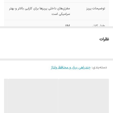
توضیحات پریز
مغزی‌های داخلی پریزها برای کارایی بالاتر و بهتر
سرامیکی است
طول کابل
5M
محفظه
محافظ داخلی
نظرات
ویژگی‌های مقاومتی
مقاوم در برابر گرد و غبار
امکانات چندراهی
دکمه روشن و خاموش
برق
دسته‌بندی
:
چندراهی برق و محافظ ولتاژ
ولتاژ ورودی
250V ولت
جریان ورودی
16A
رنگ
طوسی