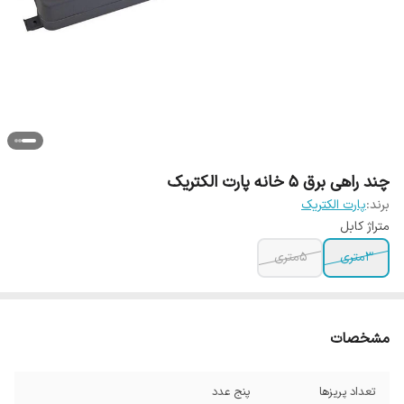
چند راهی برق 5 خانه پارت الکتریک
برند:
پارت الکتریک
متراژ کابل
3متری
5متری
مشخصات
تعداد پریزها
پنج عدد