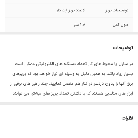
توضیحات پریز
6 عدد پریز ارت دار
طول کابل
1.8 متر
حداکثر جریان
16 آمپر
انتقالی
توضیحات
حداکثر توان قابل
2450VA
در منازل یا محیط های کار تعداد دستگاه های الکترونیکی ممکن است
پشتیبانی
بسیار زیاد باشد به همین دلیل به وسیله ای نیاز خواهد بود که پریزهای
رنگ
طوسی
برق آنها را بدون دردسر در کنار هم متصل نمایید. چند راهی های برقی از
ابزار های مناسبی هستند که با داشتن تعداد پریز های بیشتر، می توانند
مشکل کمبود تعداد خانه های برقی را حل کرده و همچنین قرارگیری یک
سری دستگاه ها در کنار هم را برای زیبایی بیشتر طراحی داخلی ساختمان،
نظرات
فراهم کنند. چند راهی نیک پارت الکتریک مدل PE986 با داشتن ۶ خانه،
امکان اتصال همزمان شش دستگاه الکترونیکی را در اختیار شما قرار می