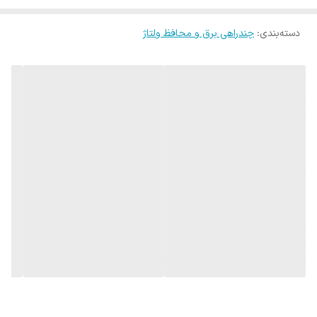
دهد. این چند راهی دارای قابلیت ارت می باشد که از انتقال بار اضافی برق
دسته‌بندی
:
چندراهی برق و محافظ ولتاژ
جلوگیری می کند و دستگاه های شما را در برابر این مشکل و آسیب های
احتمالی آن محافظت می نماید. چند راهی ۶ خانه ارت دار نیک پارت
الکتریک، با کابلی به طول ۱٫۸ متر همراه است و حداکثر ولتاژ ورودی برابر
۲۵۰ وات و حداکثر جریان انتقالی ۱۶ آمپر را پشتیبانی می کند.