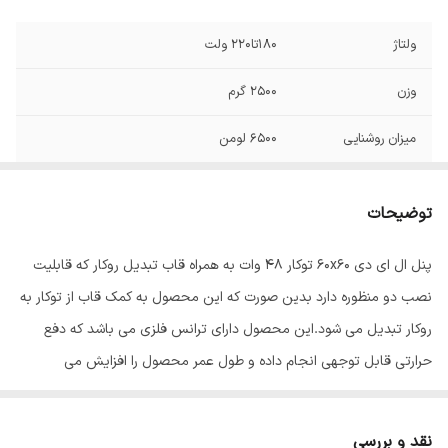
ولتاژ
180تا220 ولت
وزن
2500 گرم
میزان روشنایی
6500 لومن
طول عمر
30000 ساعت
توضیحات
توان
80 وات
پنل ال ای دی 60x60 توکار 48 وات به همراه قاب تبدیل روکار که قابلیت
فرکانس
50و60 هرتز
نصب دو منظوره دارد بدین صورت که این محصول به کمک قاب از توکار به
ابعاد
60x60x5 سانتی‌متر
روکار تبدیل می شود.این محصول دارای ترانس فلزی می باشد که دفع
حرارتی قابل توجهی انجام داده و طول عمر محصول را افزایش می
دهد.این چراغ برای اماکن اداری و تجاری مناسب می باشد.
نقد و بررسی