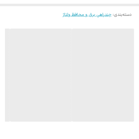
ولتاژ آن ۱۷۰ ولت الی ۲۵۰ ولت است. طول کابل این محصول ۱٫۸ متر بوده
دسته‌بندی
:
چندراهی برق و محافظ ولتاژ
و از جنس pvc می باشد، که از انعطاف پذیری بالایی برخور دار است. بر
روی بدنه ۶ راهی محافظ دار پارت الکتریک علاوه بر نمایشگر ولتاژ، یک کلید
جهت روشن و خاموش کردن دستگاه و ۳ چراغ ال ای دی LED به رنگ‌های
زرد، سبز و قرمز برای نمایش حالت کاری محافظ، تعبیه شده است. از این ۶
راهی پارت الکترونیک می توان به عنوان محافظ ولتاژ لوازم صوتی و
تصویری مانند تلویزیون، دستگاه‌های پخش، لپتاپ، کامپیوتر و… استفاده
کرد.