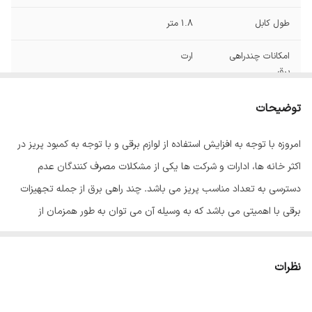
طول کابل
1.8 متر
امکانات چندراهی
ارت
برق
حداکثر جریان
10 آمپر
توضیحات
انتقالی
امروزه با توجه به افزایش استفاده از لوازم برقی و با توجه به کمبود پریز در
حداکثر توان قابل
2450VA
اکثر خانه ها، ادارات و شرکت ها یکی از مشکلات مصرف کنندگان عدم
پشتیبانی
دسترسی به تعداد مناسب پریز می باشد. چند راهی برق از جمله تجهیزات
ولتاژ ورودی
250 ولت ولت
برقی با اهمیتی می باشد که به وسیله آن می توان به طور همزمان از
چندراهی برق و
کامپیوتر , صوتی و تصویری
تعدادی دستگاه برقی مورد نیاز استفاده کرد. محافظ ولتاژ ۶ خانه ارت دار
محافظ ولتاژ سازگار
پارت الکتریک با هسته سرامیکی و بدنه باکیفیت ساخت و دوام بالایی
با
نظرات
برخوردار می باشد. رابط برق ۶ خانه پارت الکتریک مدل PE8794 دارای ولتاژ
رنگ
سفید
ورودی ۲۲۰ ولت و حداکثر جریان انتقالی ۱۰ آمپر بوده و محدوده کارکرد