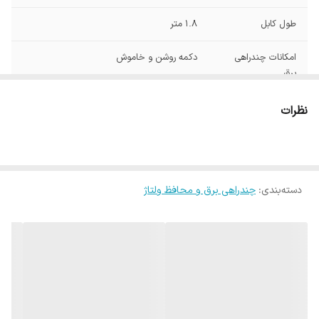
طول کابل
1.8 متر
امکانات چندراهی
دکمه روشن و خاموش
برق
حداکثر جریان
16
نظرات
انتقالی
حداکثر توان قابل
4000
پشتیبانی
دسته‌بندی
:
چندراهی برق و محافظ ولتاژ
رنگ
مشکی