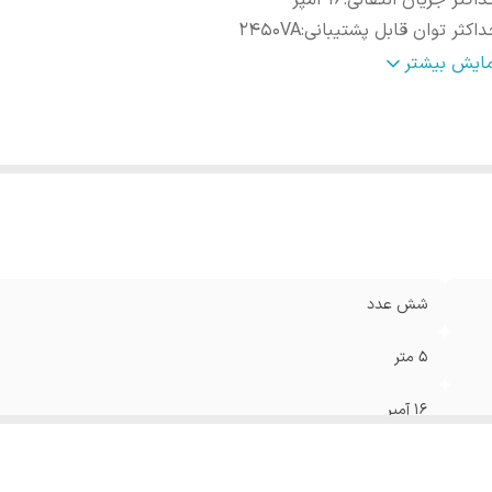
اکثر جریان انتقالی
:
16 آمپر
اکثر توان قابل پشتیبانی
:
2450VA
یر
مجهز به فیوز مینیاتری جهت کنترل جریان و جلوگیری از آ
مایش بیشتر
وضیحات
:
نوسانات جریان به وسایل برقی‌
نگ
:
طوسی
شش عدد
5 متر
16 آمپر
2450VA