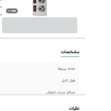
حد
حد
سا
ن
ت
ر
مشخصات
تعداد پریزها
طول کابل
حداکثر جریان انتقالی
حداکثر توان قابل پشتیبانی
نظرات