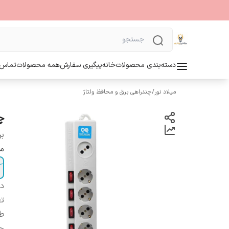
دسته‌بندی محصولات
خانه
پیگیری سفارش
همه محصولات
تماس ب
میلاد نور
/
چندراهی برق و محافظ ولتاژ
چ
بر
مت
دس
تع
ط