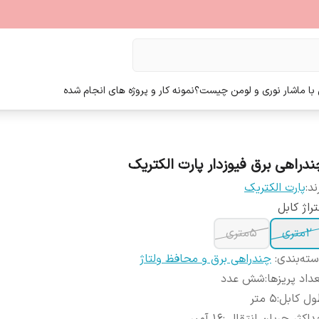
ا ما
شار نوری و لومن چیست؟
نمونه کار و پروژه های انجام شده
ندراهی برق فیوزدار پارت الکتریک
ند:
پارت الکتریک
راژ کابل
2متری
5متری
ته‌بندی
:
چندراهی برق و محافظ ولتاژ
داد پریزها
:
شش عدد
ول کابل
:
5 متر