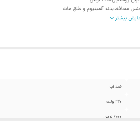
زان روشنایی
:
6000 لومن
نس محافظ
:
بدنه آلمینیوم و طلق مات
زه توان مصرفی
:
50 وات
مایش بیشتر
عاد
:
cm 60*60*8
65
:
ضد آب
220 ولت
6000 لومن
بدنه آلمینیوم و طلق مات