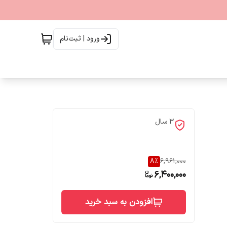
ورود | ثبت‌نام
3 سال
8
%
6,961,000
6,400,000
افزودن به سبد خرید