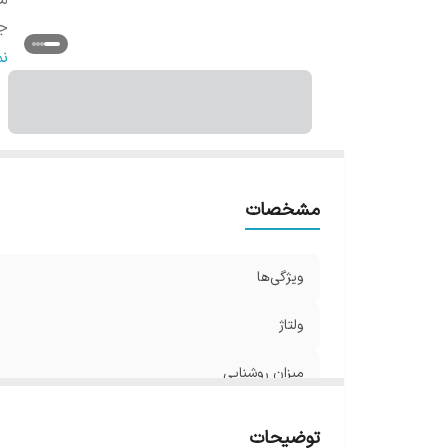
می
ج
با
ن
اب
ip
مشخصات
ویژگی‌ها
ولتاژ
میزان روشنایی
جنس محافظ
توضیحات