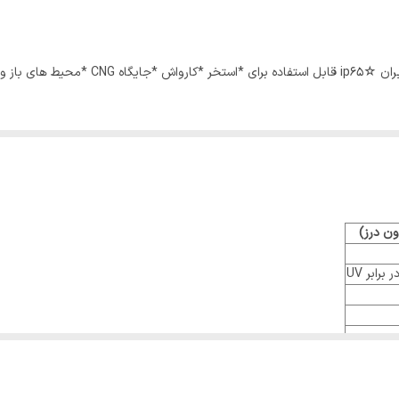
50 وات
cm 60*60*8
65
ون درز)
نج قیمت با ماندگاری و دوام بالا برای استفاده دراز مدت بالای 7 سال بنابر تجربه خرید مشتریان