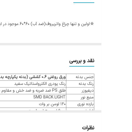
بازه توان مصرفی
ابعاد
☆اولین و تنها چراغ واترپروف(ضد آب) ۶۰*۶۰ موجود در ایران ☆ip65 قابل استفاده برای *استخر *کارواش *جایگاه CNG *محیط های باز و درمعرض باران و رطوبت
ip
نقد و بررسی
جنس بدنه
ورق روغنی 0.6 کششی
(بدنه یکپارچه بد
رنگ بدنه
رنگ پودری الکترواستاتیک سفید
دیفیوزر
طلق PS ضد ضربه و ضد خش و مقاوم در برابر UV
منبع نور
SMD BACK LIGHT
بازده نوری
120 لومن بر وات
شار نوری
6000 لومن =
نور خروجی
زاویه تابش نور
120
ضریب نمود رنگ
CRI>80
نظرات
پیشنهاد فروشنده: بهترین و مقرون به صرفه ترین چراغ ال ای دی در این ر