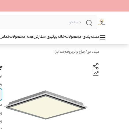
دسته‌بندی محصولات
خانه
پیگیری سفارش
همه محصولات
تماس ب
میلاد نور
/
چراغ واترپروف(ضدآب)
چرا
بر
رن
دس
وی
ول