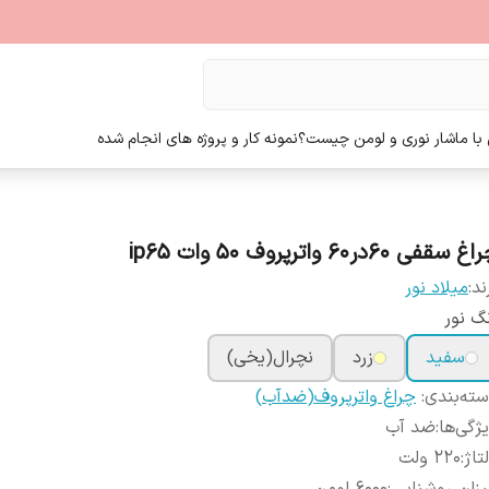
ا ما
شار نوری و لومن چیست؟
نمونه کار و پروژه های انجام شده
غ سقفی 60در60 واترپروف 50 وات ip65
ند:
میلاد نور
گ نور
سفید
زرد
نچرال(یخی)
ته‌بندی
:
چراغ واترپروف(ضدآب)
ژگی‌ها
:
ضد آب
تاژ
:
220 ولت