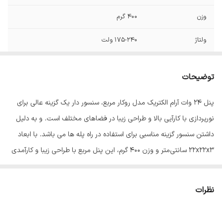
وزن
400 گرم
ولتاژ
175-240 ولت
توان
24 وات
توضیحات
فرکانس
50 هرتز
پنل 24 وات آرام الکتریک مدل روکار مربع، سنسور دار یک گزینه عالی برای
بازه توان مصرفی
21 تا 50 وات
نورپردازی با کارآیی بالا و طراحی زیبا در فضاهای مختلف است. و به دلیل
رده مصرف انرژی
A++
داشتن سنسور گزینه مناسبی برای استفاده در راه پله ها می باشد. با ابعاد
22x22x3 سانتی‌متر و وزن 400 گرم، این پنل مربع با طراحی زیبا و کارآمدی
زاویه نوردهی
170
بالا به شما امکان می‌دهد تا فضاهای خود را به نوری مناسب و دل‌پذیر
شکل
مربع
تجربه کنید. این پنل دارای نوع لامپ ال ای دی است که با ولتاژ قابل
نظرات
تنظیم از 175 تا 240 ولت کار می‌کند. توان 24 وات با فرکانس کاری 50
نوع پایه
سیمی
هرتز، این پنل را به ابزاری قدرتمند برای نورپردازی با کارایی بالا تبدیل