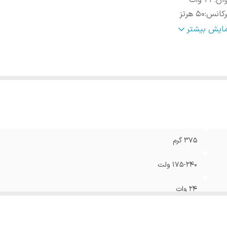
ان
:
24 وات
رکانس
:
50 هرتز
زه توان مصرفی
:
21 تا 50 وات
مایش بیشتر
ه مصرف انرژی
:
A++
کل
:
دایره
ع پایه
:
سیمی
وه قرارگیری و نصب
:
دیواری
ول عمر
:
30000 ساعت
زان روشنایی
:
2880 لومن
عاد
:
22x22x3 سانتی‌متر
375 گرم
175-240 ولت
24 وات
50 هرتز