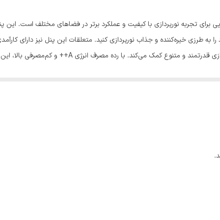
21 تا 50 وات
A++
۲۴ وات با فرکانس کاری ۵۰ هرتز، این پنل به ایجاد نورپردا
دایره
مامی فضاها می‌شود. نوع پایه سیمی و نحوه قرارگیری و نصب دیواری، به شما ا
سیمی
عمر تخمینی این پنل تا ۳۰۰۰۰ ساعت است و میزان روشنایی آن تا ۲۸۸۰ لومن، تجربه‌ای منحصربه‌فرد از نورپ
دیواری
30000 ساعت
2880 لومن
.
22x22x3 سانتی‌متر