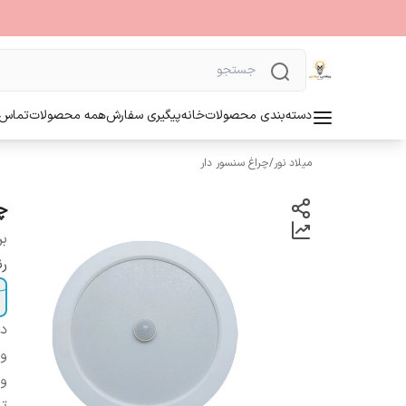
دسته‌بندی محصولات
خانه
پیگیری سفارش
همه محصولات
تماس ب
میلاد نور
/
چراغ سنسور دار
چر
بر
ر
دس
و
ول