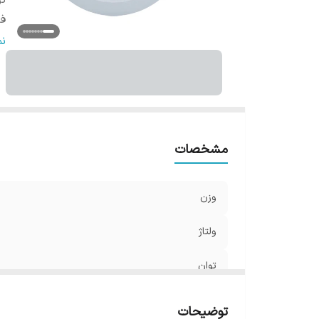
تو
ف
با
ن
رد
ش
نو
نح
ط
مشخصات
می
اب
وزن
ولتاژ
توان
فرکانس
توضیحات