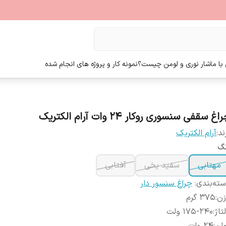
ا ما
شار نوری و لومن چیست؟
نمونه کار و پروژه های انجام شده
اغ سقفی سنسوری روکار 24 وات آرام الکتریک
ند:
آرام الکتریک
نگ
مهتابی
سفید یخی
آفتابی
ته‌بندی
:
چراغ سنسور دار
زن
:
375 گرم
تاژ
:
175-240 ولت