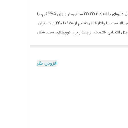
پنل 24 وات آرام الکتریک مدل روکار دایره، یک گزینه استثنایی برای تجربه نورپردازی با کیفیت و عملکرد برتر در فضاهای مختلف است. این پنل دایره‌ای با ابعاد ۲۲x۲۲x۳ سانتی‌متر و وزن ۳۷۵ گرم، با
طراحی زیبا و مدرن به شما امکان می‌دهد تا فضاهای خود را به طرزی خیره‌کننده و جذاب نورپردازی کنید. متعلقات این پنل نیز دارای کارآمدی بالا است. با ولتاژ قابل تنظیم از ۱۷۵ تا ۲۴۰ ولت، توان
زی قدرتمند و متنوع کمک می‌کند. با رده مصرف انرژی A++ و کم‌مصرفی بالا، این پنل انتخابی اقتصادی و پایدار برای نورپردازی است. شکل
مکان نصب آسان و مناسب در هر محیطی را می‌دهد. طول
ردازی با کیفیت را برای شما رقم می‌زند. با توجه به توصیفات جذاب و ویژگی‌های
افزودن نظر