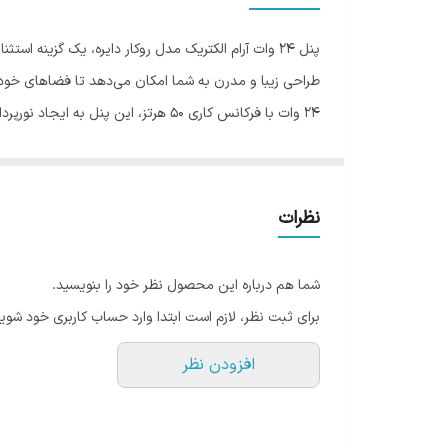
بازه توان مصرفی
رده مصرف انرژی
شکل
دایره‌ای این پنل باعث توزیع یکنواخت و جذاب نور در ت
نوع پایه
کارآمدی، پنل 24 وات آرام الکتریک مدل روکار دایره، بهترین انتخاب برای ایجاد نورپردازی زیبا و قابلیت بهبود دیداری در مکان‌های گوناگون را به وجود می‌آورد.
نحوه قرارگیری و نصب
نظرات
طول عمر
شما هم درباره این محصول نظر خود را بنویسید.
میزان روشنایی
برای ثبت نظر، لازم است ابتدا وارد حساب کاربری خود شوید
ابعاد
افزودن نظر