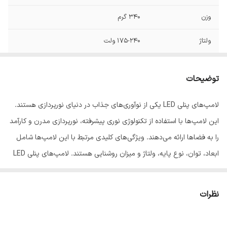
وزن
340 گرم
ولتاژ
175-240 ولت
توان
24 وات
توضیحات
فرکانس
50-60 هرتز
لامپ‌های پنلی LED یکی از نوآوری‌های جذاب در دنیای نورپردازی هستند.
زاویه نوردهی
170
این لامپ‌ها با استفاده از تکنولوژی نوری پیشرفته، نورپردازی مدرن و کارآمد
شکل
فلت
را به فضاها ارائه می‌دهند. ویژگی‌های کلیدی مرتبط با این لامپ‌ها شامل
ابعاد، توان، نوع پایه، ولتاژ و میزان روشنایی هستند. لامپ‌های پنلی LED
نوع پایه
سیمی
با ابعاد کوچک و طراحی زیبا، به راحتی در انواع محیط‌ها جا می‌شوند. این
طول عمر
30000 ساعت
ابعاد معمولاً حدود 22x22x3 سانتی‌متر است. توان این لامپ‌ها معمولاً در
نظرات
حدود 24 وات قرار دارد، که باعث صرفه‌جویی در مصرف انرژی می‌شود. نوع
میزان روشنایی
2640 لومن
پایه لامپ‌های پنلی LED معمولاً سیمی است، که اتصال آن به منبع برق را