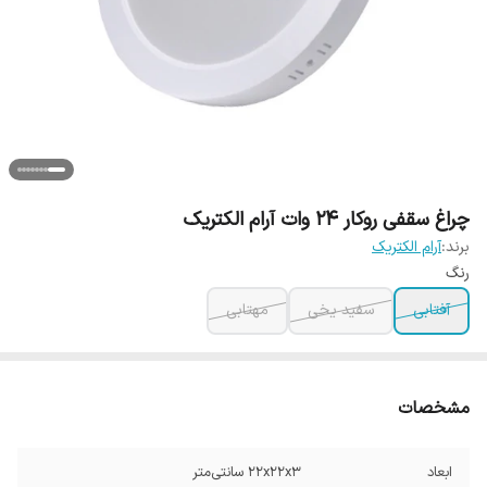
چراغ سقفی روکار 24 وات آرام الکتریک
برند:
آرام الکتریک
رنگ
آفتابی
سفید یخی
مهتابی
مشخصات
ابعاد
22x22x3 سانتی‌متر