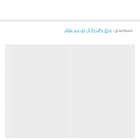
باشد.
دسته‌بندی
:
چراغ 60در60 ال ای دی توکار