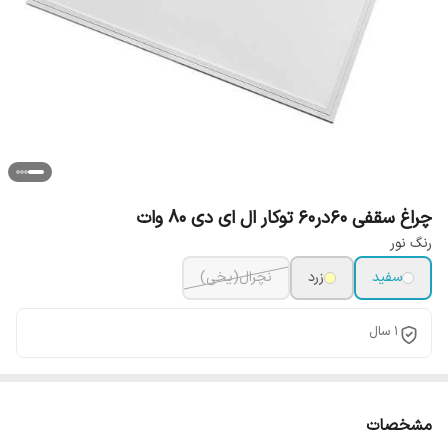
چراغ سقفی 60در60 توکار ال ای دی 80 وات
رنگ نور
سفید
زرد
نچرال(یخی)
1 سال
مشخصات