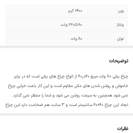
وزن
1400 گرم
ولتاژ
180تا220 ولت
توان
80 وات
فرکانس
50و60 هرتز
توضیحات
قطر برش سقف
600x600 میلی‌متر
چراغ پنلی 80 وات مربع 60در60 از انواع چراغ های پنلی است که در برابر
طول عمر
30000 ساعت
خاموش و روشن شدن های مکرر مقاوم است و این کار باعث خرابی چراغ
میزان روشنایی
5500 لومن
نمی شود همچنین به سرعت روشن می شود و شما را منتظر نمی گذارد.
ابعاد این چراغ 60×60 سانتیمتر است و 3 سانت هم ضخامت دارد.این چراغ
ابعاد
60x60x3 سانتی‌متر
بک لایت(نور از کف) می باشد که اتلاف نوری ندارد و در دراز مدت دچار
افت نوری یا بروز سایه در پنل نمی شود که از مزایای این محصول می
نظرات