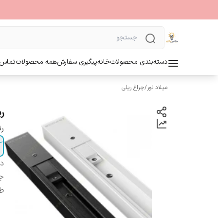
دسته‌بندی محصولات
خانه
پیگیری سفارش
همه محصولات
تماس ب
میلاد نور
/
چراغ ریلی
ری
رن
دس
ج
ط