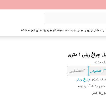
ا ما
شار نوری و لومن چیست؟
نمونه کار و پروژه های انجام شده
ل چراغ ریلی 1 متری
گ بدنه
سفید
مشکی
ته‌بندی
:
چراغ ریلی
نس بدنه
:
آلمینیوم
ول
:
1 متر