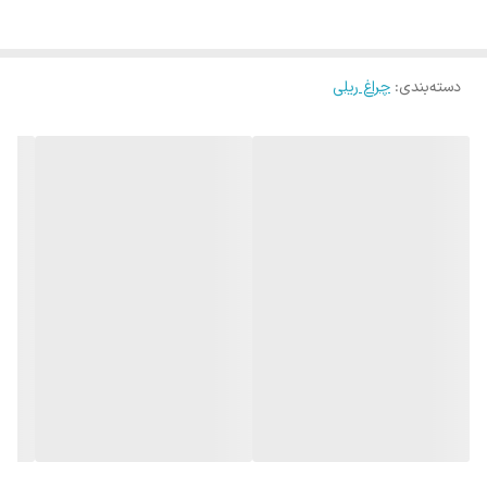
سیم کشی های مربوط به چراغ های ریلی فروشگاهی نیز داخل این ریل ها
انجام می شود بنابراین نصب و استفاده ساده ای دارند.
دسته‌بندی
:
چراغ ریلی