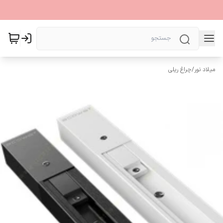
میلاد نور
/
چراغ ریلی