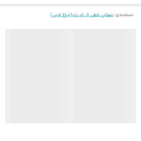
ابعاد
61.5x7.5x2.4 سانتی‌متر
خواب، سالن و فضاهای داخلی میباشد. بدلیل اتصال مستقیم برق 220
دسته‌بندی
:
مهتابی خطی ال ای دی(چراغ لاینی)
ولت به ماژول نوری توصیه میشود در فضاهای دارای رطوبت مانند سرویس
بهداشتی، حمام و حیاط نصب نشود.