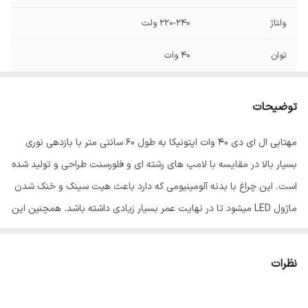
ولتاژ
220-240 ولت
توان
40 وات
فرکانس
50/60 هرتز
توضیحات
رده مصرف انرژی
A+
مهتابی ال ای دی 40 وات اپتونیکا به طول 60 سانتی متر با بازدهی نوری
زاویه نوردهی
120
بسیار بالا در مقایسه با لامپ های رشته ای و فلورسنت طراحی و تولید شده
شکل
مستطیل
است. این چراغ با بدنه آلومینیومی که دارد باعث هیت سینک و خنک شدن
ماژول LED میشود تا در نهایت عمر بسیار زیادی داشته باشد. همچنین این
نوع پایه
متصل
نوع چراغ هیچ گونه اشعه مادون قرمز (IR) و ماورا بنفش ( UV) تولید
طول عمر
25000 ساعت
نمیکند و دارای مقاومت بالا در مقابل روشن و خاموش شدنهای مکرر
نظرات
است. این چراغ با داشتن ماژول نوری LED SMD یکی از پر بازده ترین چراغ
میزان روشنایی
3000 لومن
های دیواری در بازار است. مهتابی ال ای دی 40 وات مناسب نصب در اتاق