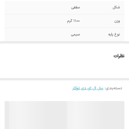
شکل
سقفی
وزن
1100 گرم
نوع پایه
سیمی
توان
24 وات
نظرات
ابعاد
31x31x4 سانتی‌متر
دسته‌بندی
:
پنل ال ای دی توکار