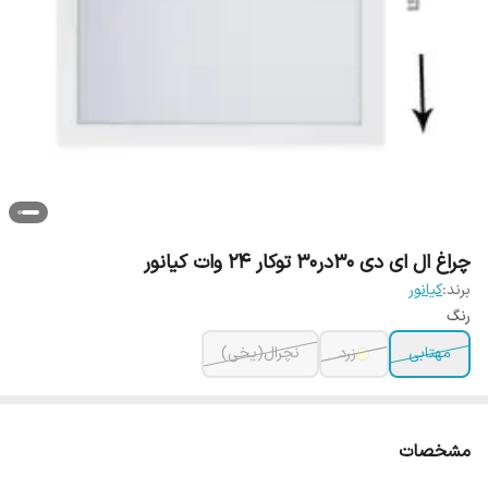
چراغ ال ای دی 30در30 توکار 24 وات کیانور
برند:
کیانور
رنگ
مهتابی
زرد
نچرال(یخی)
مشخصات