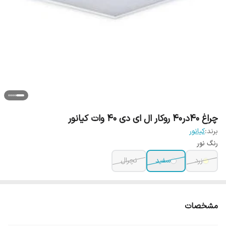
چراغ 40در40 روکار ال ای دی 40 وات کیانور
برند:
کیانور
رنگ نور
زرد
سفید
نچرال
مشخصات