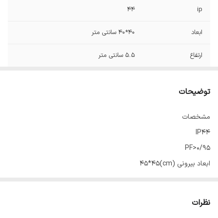
44
ip
ابعاد
40*40 سانتی متر
ارتفاع
5.5 سانتی متر
توان
40 وات
توضیحات
مشخصات
IP44
PF>0/95
ابعاد بیرونی (cm)45*45
ارتفاع (cm)5.5
بازده نوری (لومن/وات)125
نظرات
تنوع رنگ نورسفید/آفتابی/طبیعی