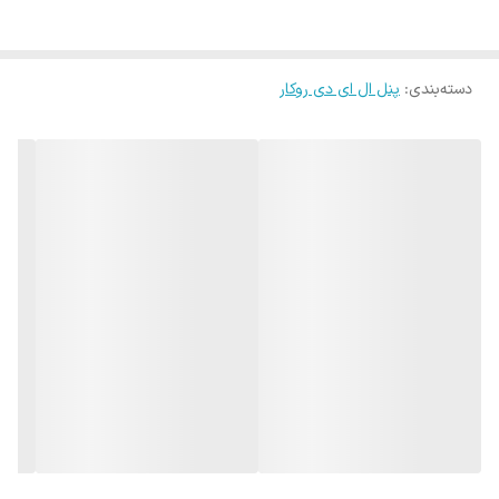
توان مصرفی (W)40
جنس بدنهآلومینیوم اکسترود شده با پوشش رنگ پودری الکترواستاتیک
دسته‌بندی
:
پنل ال ای دی روکار
جنس دیفیوزرپلی استایرن با ضریب نامشهودی منبع نور تا 85%
درایور///
سایز برش (cm)
شار نوری (لومن)5000
ضریب نمود رنگ (CRI)>80
کاربردنورپردازی و روشنایی مکانهای اداری، اماکن تجاری و ورزشی با ارتفاع
متوسط، بیمارستانها و مراکز آموزشی، مراکز اقتصادی و بانکها، پارکینگ منازل
و ...
نوع منبع نورSMD Back light(ماژول ال ای دی از کف)
نوع نصبروکار