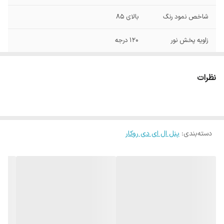
شاخص نمود رنگ
بالای 85
زاویه پخش نور
120 درجه
توان
40 وات
نظرات
ارتفاع
4سانتی متر
ابعاد
30*30 سانتی متر
دسته‌بندی
:
پنل ال ای دی روکار