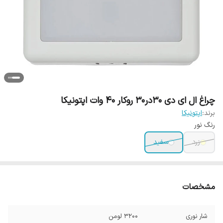
چراغ ال ای دی 30در30 روکار 40 وات اپتونیکا
برند:
اپتونیکا
رنگ نور
زرد
سفید
مشخصات
شار نوری
3200 لومن