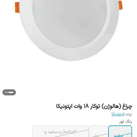
چراغ (هالوژن) توکار 18 وات اپتونیکا
برند:
اپتونیکا
رنگ نور
3حالته(زرد،سفید و
سفید
زرد