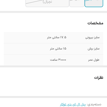
نچرال)
مشخصات
سایز بیرونی
17.5 سانتی متر
سایز برش
15 سانتی متر
طول عمر
30000 ساعت
شار نوری
1350 لومن
نظرات
زاویه پخش نور
120 درجه
ارتفاع
4 سانتی متر
دسته‌بندی
:
پنل ال ای دی توکار
توان
18 وات