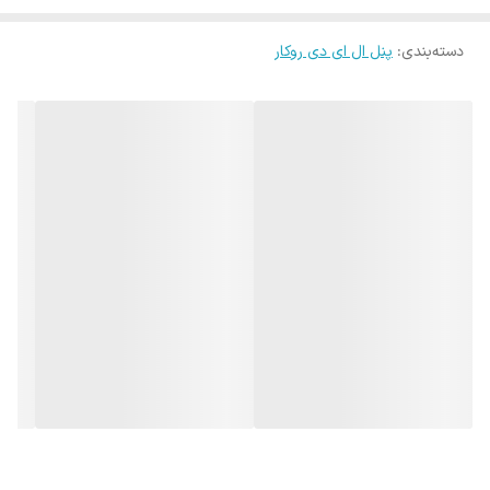
آسان می‌کند. این لامپ‌ها با ولتاژ ورودی متغیر در بازه 175 تا 240 ولت کار
میزان روشنایی
3600 لومن
دسته‌بندی
:
پنل ال ای دی روکار
می‌کنند و فرکانس کاری آنها 50 تا 60 هرتز است. یکی از ویژگی‌های مهم
نوع لامپ
ال ای دی
دیگر لامپ‌های پنلی LED، میزان روشنایی آنهاست. این لامپ‌ها با میزان
روشنایی حدود 2640 لومن، نوری قوی و منطبق با استانداردهای روشنایی
فراهم می‌کنند. همچنین، طول عمر بالایی تا 30000 ساعت دارند، که این
ویژگی باعث افزایش دوام و کاهش نیاز به تعویض مداوم لامپ‌ها
می‌شود. با این ویژگی‌ها، لامپ‌های پنلی LED به‌عنوان یک راهکار مدرن و
کارآمد در نورپردازی منازل، ادارات، فروشگاه‌ها و فضاهای تجاری مورد
استفاده قرار می‌گیرند. این لامپ‌ها با ترکیب نورپردازی اصیل و تکنولوژی
پیشرفته، فضاها را به یک تجربه بصری دلپذیر و جذاب تبدیل می‌کنند.