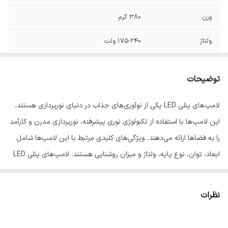
وزن
380 گرم
ولتاژ
175-240 ولت
توان
30 وات
توضیحات
فرکانس
50 هرتز
لامپ‌های پنلی LED یکی از نوآوری‌های جذاب در دنیای نورپردازی هستند.
بازه توان مصرفی
21 تا 50 وات
این لامپ‌ها با استفاده از تکنولوژی نوری پیشرفته، نورپردازی مدرن و کارآمد
رده مصرف انرژی
A++
را به فضاها ارائه می‌دهند. ویژگی‌های کلیدی مرتبط با این لامپ‌ها شامل
ابعاد، توان، نوع پایه، ولتاژ و میزان روشنایی هستند. لامپ‌های پنلی LED
نوع پایه
سیمی
با ابعاد کوچک و طراحی زیبا، به راحتی در انواع محیط‌ها جا می‌شوند. این
نحوه قرارگیری و
دیواری
ابعاد معمولاً حدود 22x22x3 سانتی‌متر است. توان این لامپ‌ها معمولاً در
نظرات
نصب
حدود 30 وات قرار دارد، که باعث صرفه‌جویی در مصرف انرژی می‌شود. نوع
پایه لامپ‌های پنلی LED معمولاً سیمی است، که اتصال آن به منبع برق را
طول عمر
30000 ساعت