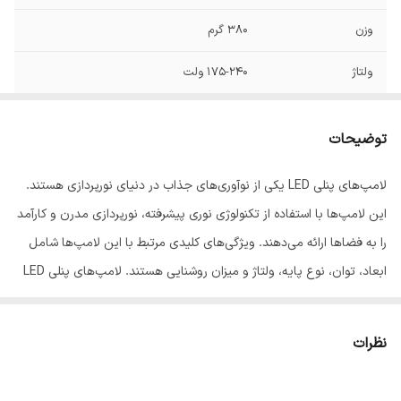
وزن
380 گرم
ولتاژ
175-240 ولت
توان
30 وات
توضیحات
فرکانس
50 هرتز
لامپ‌های پنلی LED یکی از نوآوری‌های جذاب در دنیای نورپردازی هستند.
بازه توان مصرفی
21 تا 50 وات
این لامپ‌ها با استفاده از تکنولوژی نوری پیشرفته، نورپردازی مدرن و کارآمد
رده مصرف انرژی
A++
را به فضاها ارائه می‌دهند. ویژگی‌های کلیدی مرتبط با این لامپ‌ها شامل
ابعاد، توان، نوع پایه، ولتاژ و میزان روشنایی هستند. لامپ‌های پنلی LED
نوع پایه
سیمی
با ابعاد کوچک و طراحی زیبا، به راحتی در انواع محیط‌ها جا می‌شوند. این
نحوه قرارگیری و
دیواری
ابعاد معمولاً حدود 22x22x3 سانتی‌متر است. توان این لامپ‌ها معمولاً در
نظرات
نصب
حدود 30 وات قرار دارد، که باعث صرفه‌جویی در مصرف انرژی می‌شود. نوع
پایه لامپ‌های پنلی LED معمولاً سیمی است، که اتصال آن به منبع برق را
طول عمر
30000 ساعت