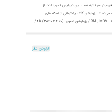
وی باکس Mi TV Box S 2nd Gen MDZ-28-AA شیائومی دارای آخرین فن آوری 4K HDR و پردازش با سرعت بالا 4K برای پخش تا 60 فریم در هر ثانیه است. این دیوایس تجربه لذت از
تصاویر فوق‌العاده با کیفیت و وضوح بالا را در اختیارتان قرار می‌دهد. در کنار آن، سیستم صوتی Dolby و DTS صدای فراگیر سه بعدی را ارائه می‌دهند. رزولوشن 4K - پشتیبانی از شبکه های
تلویزیونی 4K - صدای دالبی - DTS / فرمت های صوتی: MP3，APE，Flac / فرمت های تصویری : RM，MOV，VOB，AVI，MKV，TS，Mp4，3D / رزولوشن تصویر: (4K (3840 x 2160 /
افزودن نظر