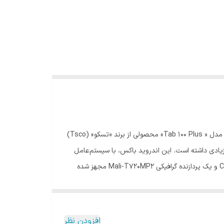
تلوزیون خود را هوشمند کنید. اندروید باکس با اتصال به تلویزیون عادی برایتان امکانات تلویزیون هوشمند را فراهم می‌کند. اندروید باکس مدل « Tab 100 Plus» محصولی از برند «تسکو» (Tsco)
خته شده که در کاهش وزن کلی دستگاه تأثیر زیادی داشته است. این اندروید باکس، با سیستم‌عامل
اندروید 10، امکان استفاده از یک تلویزیون هوشمند را برای شما فراهم می‌کند. این اندروید باکس به یک پردازنده چهار هسته‌ای Cortex-A53 و یک پردازنده گرافیکی Mali-T720MP2 مجهز شده
گر ویژگی‌های این محصول می‌توان به قابلیت اتصال از طریق بلوتوث
نسخه 4.2 و Wifi با باندهای فرکانسی 2.4 و 5 گیگاهرتز اشاره کرد. علاوه‌بر این شرکت تسکو برای این محصول خود یک درگاه RJ5 هم برای اتصال به شبکه با کابل LAN در نظر گرفته است. اندروید
گاه یک ریموت کنترل هم ارائه می‌شود که استفاده از آن راحت‌تر می‌کند. با استفاده از
افزودن نظر